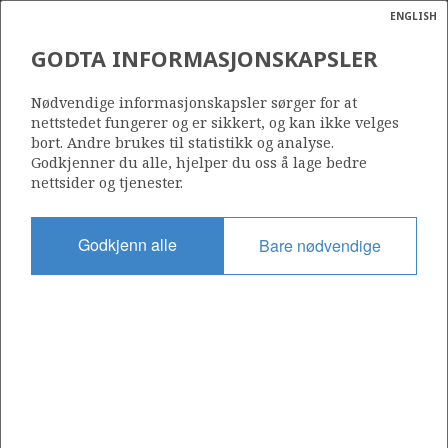
ENGLISH
Søk
N
P
MENY
GODTA INFORMASJONSKAPSLER
Ordlist
Energik
454
Nødvendige informasjonskapsler sørger for at
nettstedet fungerer og er sikkert, og kan ikke velges
bort. Andre brukes til statistikk og analyse.
Godkjenner du alle, hjelper du oss å lage bedre
nettsider og tjenester.
Område
NORDSJØEN
Godkjenn alle
Bare nødvendige
Tildelt dato
29.02.2008
Gyldig til
01.03.2010
Gjeldende fase
Status
INACTIVE