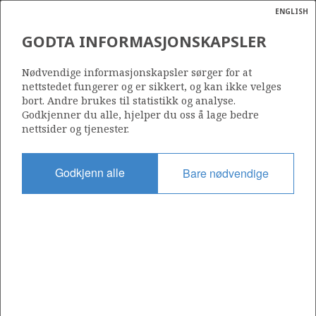
ENGLISH
Søk
N
P
MENY
GODTA INFORMASJONSKAPSLER
Ordlist
Energik
458
Nødvendige informasjonskapsler sørger for at
nettstedet fungerer og er sikkert, og kan ikke velges
bort. Andre brukes til statistikk og analyse.
Godkjenner du alle, hjelper du oss å lage bedre
nettsider og tjenester.
Område
NORDSJØEN
Godkjenn alle
Bare nødvendige
Tildelt dato
29.02.2008
Gyldig til
01.03.2010
Gjeldende fase
Status
INACTIVE