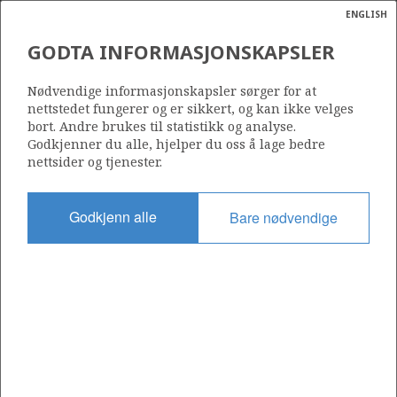
ENGLISH
Søk
N
P
MENY
GODTA INFORMASJONSKAPSLER
Ordlist
Energik
461
Nødvendige informasjonskapsler sørger for at
nettstedet fungerer og er sikkert, og kan ikke velges
bort. Andre brukes til statistikk og analyse.
Godkjenner du alle, hjelper du oss å lage bedre
nettsider og tjenester.
Område
NORDSJØEN
Godkjenn alle
Bare nødvendige
Tildelt dato
29.02.2008
Gyldig til
01.03.2010
Gjeldende fase
Status
INACTIVE