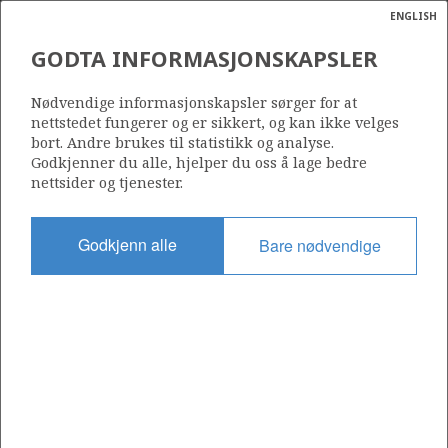
ENGLISH
Søk
N
P
MENY
GODTA INFORMASJONSKAPSLER
Ordlist
Energik
467 S
Nødvendige informasjonskapsler sørger for at
nettstedet fungerer og er sikkert, og kan ikke velges
bort. Andre brukes til statistikk og analyse.
Godkjenner du alle, hjelper du oss å lage bedre
nettsider og tjenester.
Område
NORDSJØEN
Godkjenn alle
Bare nødvendige
Tildelt dato
29.02.2008
Gyldig til
29.08.2010
Gjeldende fase
Status
INACTIVE