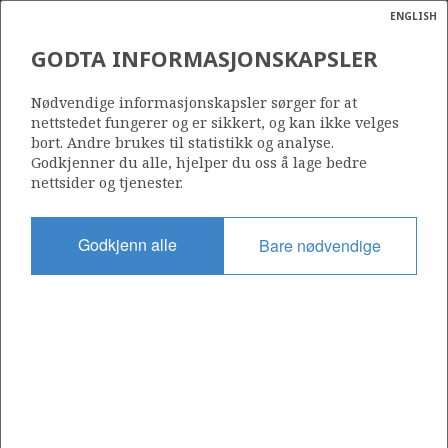
ENGLISH
Søk
N
P
MENY
GODTA INFORMASJONSKAPSLER
Ordlist
Energik
474
Nødvendige informasjonskapsler sørger for at
nettstedet fungerer og er sikkert, og kan ikke velges
bort. Andre brukes til statistikk og analyse.
Godkjenner du alle, hjelper du oss å lage bedre
nettsider og tjenester.
Område
NORSKEHAVET
Godkjenn alle
Bare nødvendige
Tildelt dato
29.02.2008
Gyldig til
01.09.2010
Gjeldende fase
Status
INACTIVE