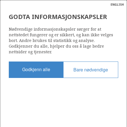
ENGLISH
Søk
N
P
MENY
GODTA INFORMASJONSKAPSLER
Ordlist
Energik
495 B
Nødvendige informasjonskapsler sørger for at
nettstedet fungerer og er sikkert, og kan ikke velges
bort. Andre brukes til statistikk og analyse.
Godkjenner du alle, hjelper du oss å lage bedre
nettsider og tjenester.
Område
NORDSJØEN
Godkjenn alle
Bare nødvendige
Tildelt dato
03.02.2012
Gyldig til
23.07.2014
Gjeldende fase
Status
INACTIVE