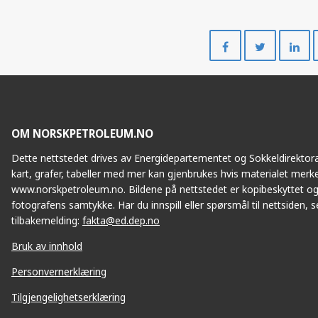
Del
Del
på
på
Facebook
Twitte
OM NORSKPETROLEUM.NO
Dette nettstedet drives av Energidepartementet og Sokkeldirektorat
kart, grafer, tabeller med mer kan gjenbrukes hvis materialet merke
www.norskpetroleum.no. Bildene på nettstedet er kopibeskyttet og
fotografens samtykke. Har du innspill eller spørsmål til nettsiden, se
tilbakemelding:
fakta@ed.dep.no
Bruk av innhold
Personvernerklæring
Tilgjengelighetserklæring