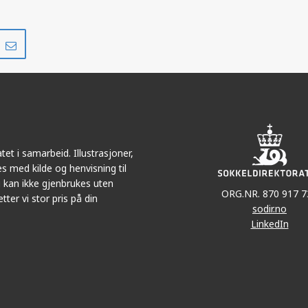
Del
Del
på
i
r
LinkedIn
e-
post
et i samarbeid. Illustrasjoner,
s med kilde og henvisning til
 kan ikke gjenbrukes uten
ORG.NR. 870 917 7
tter vi stor pris på din
sodir.no
LinkedIn