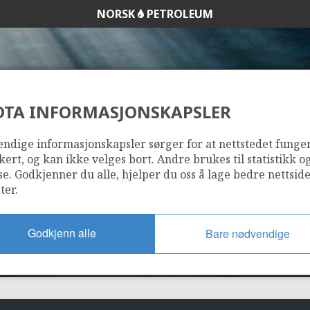
NORSK
PETROLEUM
DTA INFORMASJONSKAPSLER
518 B
ndige informasjonskapsler sørger for at nettstedet funge
kert, og kan ikke velges bort. Andre brukes til statistikk o
se. Godkjenner du alle, hjelper du oss å lage bedre nettsid
ter.
Godkjenn alle
Bare nødvendige