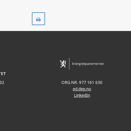
Skriv
ut
32
ORG.NR. 977 161 630
ed.dep.no
LinkedIn