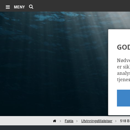
Søk
MENY
GO
Nødve
er sik
analy
tjenes
Hjem
Fakta
Utvinningstillatelser
518 B