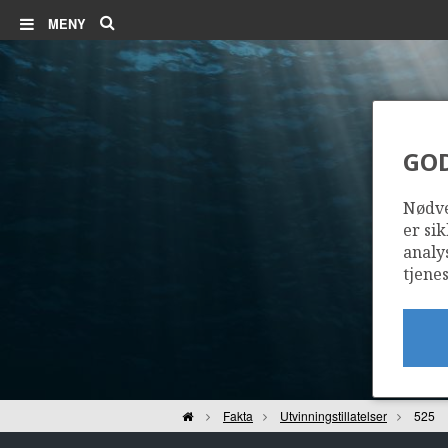
Søk
MENY
GO
Nødve
er sik
analy
tjenes
Hjem
Fakta
Utvinningstillatelser
525