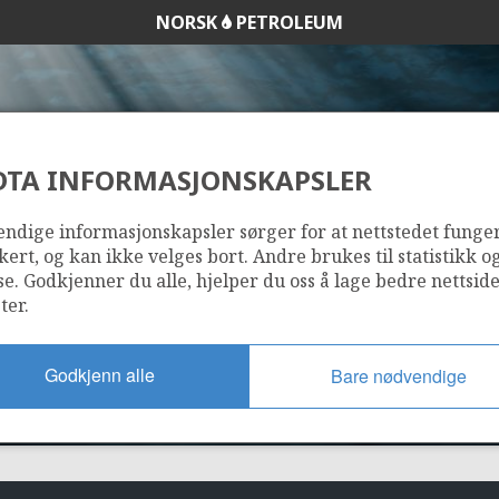
NORSK
PETROLEUM
DTA INFORMASJONSKAPSLER
525
ndige informasjonskapsler sørger for at nettstedet funge
kert, og kan ikke velges bort. Andre brukes til statistikk o
se. Godkjenner du alle, hjelper du oss å lage bedre nettsid
ter.
Godkjenn alle
Bare nødvendige