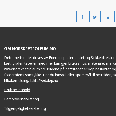
Del
Del
på
på
Facebook
Twitte
OM NORSKPETROLEUM.NO
Dette nettstedet drives av Energidepartementet og Sokkeldirektorat
kart, grafer, tabeller med mer kan gjenbrukes hvis materialet merke
www.norskpetroleum.no. Bildene på nettstedet er kopibeskyttet og
fotografens samtykke. Har du innspill eller spørsmål til nettsiden, se
tilbakemelding:
fakta@ed.dep.no
Bruk av innhold
Personvernerklæring
Tilgjengelighetserklæring