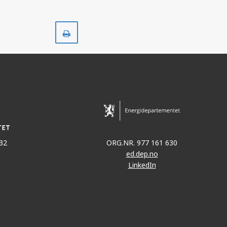
Skriv
ut
32
ORG.NR. 977 161 630
ed.dep.no
LinkedIn