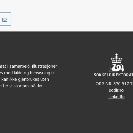
Del
Del
på
i
r
LinkedIn
e-
post
et i samarbeid. Illustrasjoner,
s med kilde og henvisning til
 kan ikke gjenbrukes uten
ORG.NR. 870 917 7
tter vi stor pris på din
sodir.no
LinkedIn