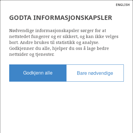
ENGLISH
Søk
N
P
MENY
GODTA INFORMASJONSKAPSLER
Ordlist
Energik
537 B
Nødvendige informasjonskapsler sørger for at
nettstedet fungerer og er sikkert, og kan ikke velges
bort. Andre brukes til statistikk og analyse.
Godkjenner du alle, hjelper du oss å lage bedre
nettsider og tjenester.
Område
BARENTSHAVET
Godkjenn alle
Bare nødvendige
Tildelt dato
22.06.2018
Gyldig til
15.05.2049
Gjeldende fase
PRODUCTION
Tildelingsrunde: