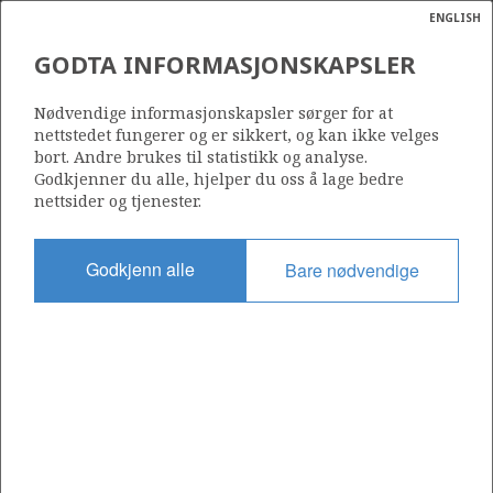
ENGLISH
Søk
N
P
MENY
GODTA INFORMASJONSKAPSLER
Ordlist
Energik
541
Nødvendige informasjonskapsler sørger for at
nettstedet fungerer og er sikkert, og kan ikke velges
bort. Andre brukes til statistikk og analyse.
Godkjenner du alle, hjelper du oss å lage bedre
nettsider og tjenester.
Område
NORDSJØEN
Godkjenn alle
Bare nødvendige
Tildelt dato
19.02.2010
Gyldig til
19.02.2015
Gjeldende fase
Status
INACTIVE