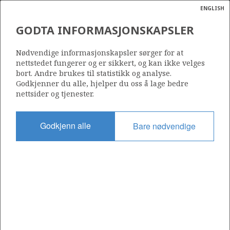
ENGLISH
Søk
N
P
MENY
GODTA INFORMASJONSKAPSLER
Ordlist
Energik
818 B
Nødvendige informasjonskapsler sørger for at
nettstedet fungerer og er sikkert, og kan ikke velges
bort. Andre brukes til statistikk og analyse.
Godkjenner du alle, hjelper du oss å lage bedre
nettsider og tjenester.
Område
NORDSJØEN
Godkjenn alle
Bare nødvendige
Tildelt dato
02.03.2018
Gyldig til
05.08.2023
Gjeldende fase
Status
INACTIVE