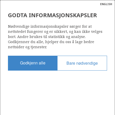
ENGLISH
Søk
N
P
MENY
GODTA INFORMASJONSKAPSLER
Ordlist
Energik
913
Nødvendige informasjonskapsler sørger for at
nettstedet fungerer og er sikkert, og kan ikke velges
bort. Andre brukes til statistikk og analyse.
Godkjenner du alle, hjelper du oss å lage bedre
nettsider og tjenester.
Område
NORDSJØEN
Godkjenn alle
Bare nødvendige
Tildelt dato
02.03.2018
Gyldig til
02.02.2020
Gjeldende fase
Status
INACTIVE