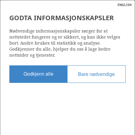
ENGLISH
Søk
N
P
MENY
GODTA INFORMASJONSKAPSLER
Ordlist
Energik
973 B
Nødvendige informasjonskapsler sørger for at
nettstedet fungerer og er sikkert, og kan ikke velges
bort. Andre brukes til statistikk og analyse.
Godkjenner du alle, hjelper du oss å lage bedre
nettsider og tjenester.
Område
NORDSJØEN
Godkjenn alle
Bare nødvendige
Tildelt dato
14.02.2020
Gyldig til
28.02.2023
Gjeldende fase
Status
INACTIVE