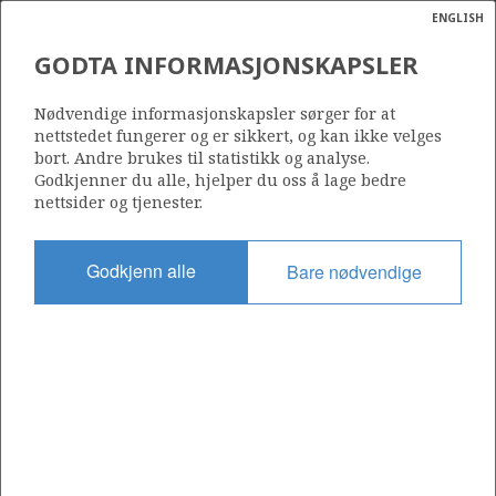
ENGLISH
Søk
N
P
MENY
GODTA INFORMASJONSKAPSLER
Ordlist
Energik
COFRANORD A/S
Nødvendige informasjonskapsler sørger for at
nettstedet fungerer og er sikkert, og kan ikke velges
bort. Andre brukes til statistikk og analyse.
Godkjenner du alle, hjelper du oss å lage bedre
nettsider og tjenester.
Operatør for antall lisenser
0
Godkjenn alle
Bare nødvendige
Rettighetshaver i antall lisenser
0
Operatør for antall felt
0
Operatør for antall funn
0