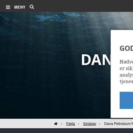
Søk
MENY
GO
DANA 
Nødve
er sik
analy
tjenes
Hjem
Fakta
Selskap
Dana Petroleum 