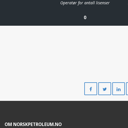
Operatør for antall lisenser
0
Del
Del
på
på
Facebook
Twitte
OM NORSKPETROLEUM.NO