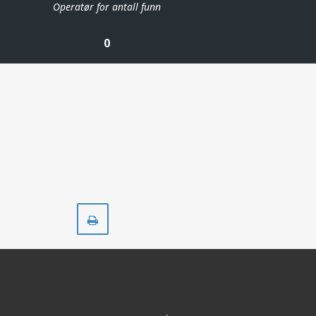
Operatør for antall funn
0
Skriv
ut