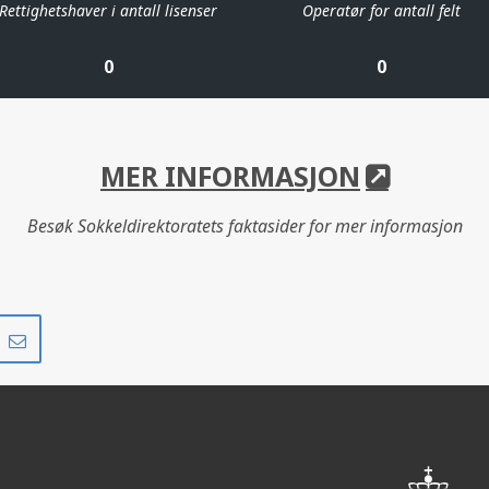
Rettighetshaver i antall lisenser
Operatør for antall felt
0
0
MER INFORMASJON
Besøk Sokkeldirektoratets faktasider for mer informasjon
Del
Del
på
i
r
LinkedIn
e-
post