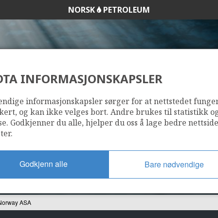
NORSK
PETROLEUM
DTA INFORMASJONSKAPSLER
PETROLEUM NORW
ndige informasjonskapsler sørger for at nettstedet funge
kert, og kan ikke velges bort. Andre brukes til statistikk o
se. Godkjenner du alle, hjelper du oss å lage bedre nettsid
ter.
Godkjenn alle
Bare nødvendige
Norway ASA