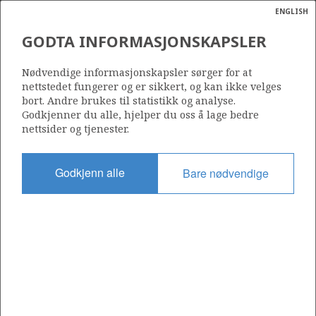
ENGLISH
Søk
N
P
MENY
GODTA INFORMASJONSKAPSLER
Ordlist
Energik
DYAS NORGE AS
Nødvendige informasjonskapsler sørger for at
nettstedet fungerer og er sikkert, og kan ikke velges
bort. Andre brukes til statistikk og analyse.
Godkjenner du alle, hjelper du oss å lage bedre
nettsider og tjenester.
Operatør for antall lisenser
0
Godkjenn alle
Bare nødvendige
Rettighetshaver i antall lisenser
0
Operatør for antall felt
0
Operatør for antall funn
0