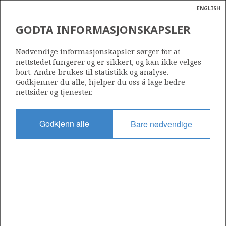
ENGLISH
Søk
N
P
MENY
GODTA INFORMASJONSKAPSLER
Ordlist
Energik
EURAFREP NORGE A/S
Nødvendige informasjonskapsler sørger for at
nettstedet fungerer og er sikkert, og kan ikke velges
bort. Andre brukes til statistikk og analyse.
Godkjenner du alle, hjelper du oss å lage bedre
nettsider og tjenester.
Operatør for antall lisenser
0
Godkjenn alle
Bare nødvendige
Rettighetshaver i antall lisenser
0
Operatør for antall felt
0
Operatør for antall funn
0