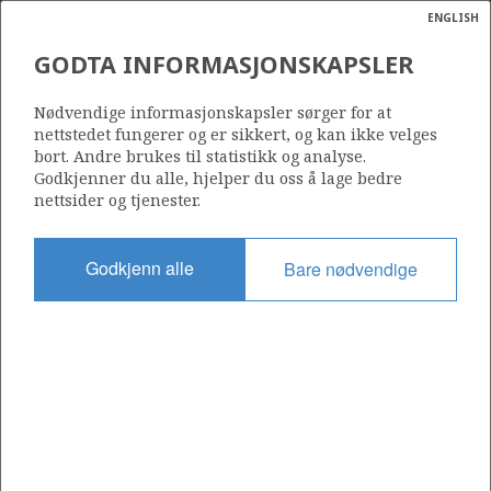
ENGLISH
Søk
N
P
MENY
GODTA INFORMASJONSKAPSLER
Ordlist
Energik
JAPEX NORGE AS
Nødvendige informasjonskapsler sørger for at
nettstedet fungerer og er sikkert, og kan ikke velges
bort. Andre brukes til statistikk og analyse.
Godkjenner du alle, hjelper du oss å lage bedre
nettsider og tjenester.
Operatør for antall lisenser
0
Godkjenn alle
Bare nødvendige
Rettighetshaver i antall lisenser
7
Operatør for antall felt
0
Operatør for antall funn
0
SELSKAPETS RESERVER PER FELT VED
3
ÅRSSKIFTET (Mill Sm
o.e.)