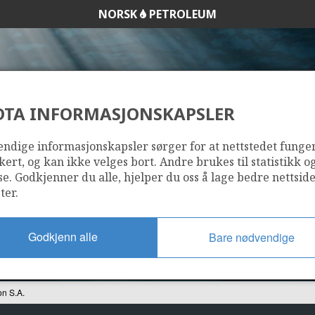
NORSK
PETROLEUM
DTA INFORMASJONSKAPSLER
SOL EXPLORACION 
ndige informasjonskapsler sørger for at nettstedet funge
kert, og kan ikke velges bort. Andre brukes til statistikk o
se. Godkjenner du alle, hjelper du oss å lage bedre nettsid
ter.
Godkjenn alle
Bare nødvendige
on S.A.