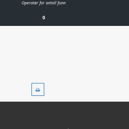
Operatør for antall funn
0
Skriv
ut