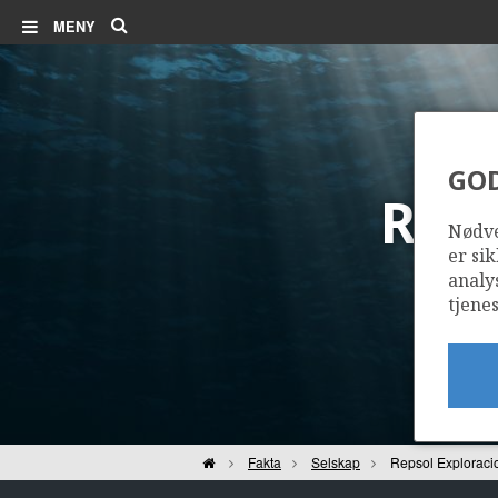
Søk
MENY
GO
REP
Nødve
er sik
analy
tjenes
Hjem
Fakta
Selskap
Repsol Exploraci