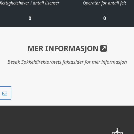
Rettighetshaver i antall lisenser
Operatør for antall felt
0
0
MER INFORMASJON
Besøk Sokkeldirektoratets faktasider for mer informasjon
Del
Del
på
i
r
LinkedIn
e-
post