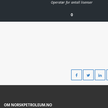
Operatør for antall lisenser
0
Del
Del
på
på
Facebook
Twitte
OM NORSKPETROLEUM.NO