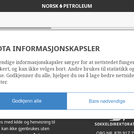
NORSK
PETROLEUM
DTA INFORMASJONSKAPSLER
ndige informasjonskapsler sørger for at nettstedet funge
Del
Del
kert, og kan ikke velges bort. Andre brukes til statistikk o
på
i
se. Godkjenner du alle, hjelper du oss å lage bedre nettsid
r
LinkedIn
e-
ter.
post
Godkjenn alle
Bare nødvendige
et i samarbeid. Illustrasjoner,
s med kilde og henvisning til
 kan ikke gjenbrukes uten
ORG.NR. 870 917 7