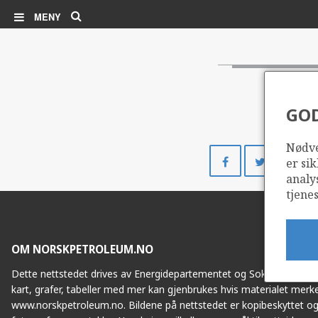
Søk
MENY
GO
Nødve
Del
Del
er sik
på
på
analy
Facebook
Twitte
tjenes
OM NORSKPETROLEUM.NO
Dette nettstedet drives av Energidepartementet og Sokkeldirektorat
kart, grafer, tabeller med mer kan gjenbrukes hvis materialet merke
www.norskpetroleum.no. Bildene på nettstedet er kopibeskyttet og