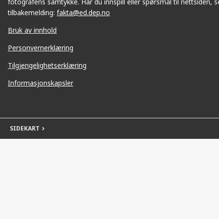
fotografens samtykke. Har du innspill eller spørsmål til nettsiden, se
tilbakemelding:
fakta@ed.dep.no
Bruk av innhold
Personvernerklæring
Tilgjengelighetserklæring
Informasjonskapsler
SIDEKART