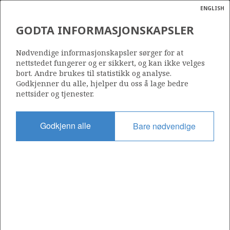
ENGLISH
Søk
N
P
MENY
GODTA INFORMASJONSKAPSLER
Ordlist
Energik
Nødvendige informasjonskapsler sørger for at
nettstedet fungerer og er sikkert, og kan ikke velges
bort. Andre brukes til statistikk og analyse.
Godkjenner du alle, hjelper du oss å lage bedre
nettsider og tjenester.
Del
Del
Del
Del
Sk
på
på
på
i
ut
Godkjenn alle
Bare nødvendige
Facebook
Twitter
LinkedIn
e-
post
OM NORSKPETROLEUM.NO
Dette nettstedet drives av Energidepartementet og
Sokkeldirektoratet i samarbeid. Illustrasjoner, kart, grafer, tabeller
med mer kan gjenbrukes hvis materialet merkes med kilde og
henvisning til www.norskpetroleum.no. Bildene på nettstedet er