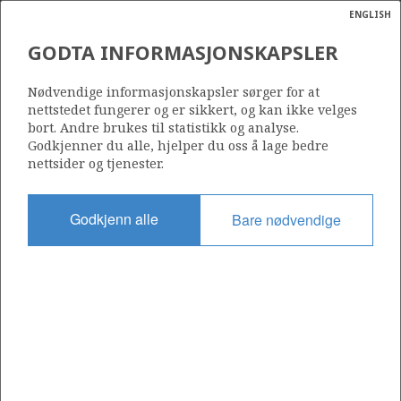
ENGLISH
Søk
N
P
MENY
GODTA INFORMASJONSKAPSLER
Ordlist
Energik
Nødvendige informasjonskapsler sørger for at
nettstedet fungerer og er sikkert, og kan ikke velges
bort. Andre brukes til statistikk og analyse.
Godkjenner du alle, hjelper du oss å lage bedre
nettsider og tjenester.
Del
Del
Del
Del
Sk
på
på
på
i
ut
Godkjenn alle
Bare nødvendige
Facebook
Twitter
LinkedIn
e-
post
OM NORSKPETROLEUM.NO
Dette nettstedet drives av Energidepartementet og
Sokkeldirektoratet i samarbeid. Illustrasjoner, kart, grafer, tabeller
med mer kan gjenbrukes hvis materialet merkes med kilde og
henvisning til www.norskpetroleum.no. Bildene på nettstedet er