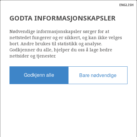
ENGLISH
Søk
N
P
MENY
GODTA INFORMASJONSKAPSLER
Ordlist
Energik
Nødvendige informasjonskapsler sørger for at
nettstedet fungerer og er sikkert, og kan ikke velges
bort. Andre brukes til statistikk og analyse.
Godkjenner du alle, hjelper du oss å lage bedre
nettsider og tjenester.
Del
Del
Del
Del
Sk
på
på
på
i
ut
Godkjenn alle
Bare nødvendige
Facebook
Twitter
LinkedIn
e-
post
OM NORSKPETROLEUM.NO
Dette nettstedet drives av Energidepartementet og
Sokkeldirektoratet i samarbeid. Illustrasjoner, kart, grafer, tabeller
med mer kan gjenbrukes hvis materialet merkes med kilde og
henvisning til www.norskpetroleum.no. Bildene på nettstedet er