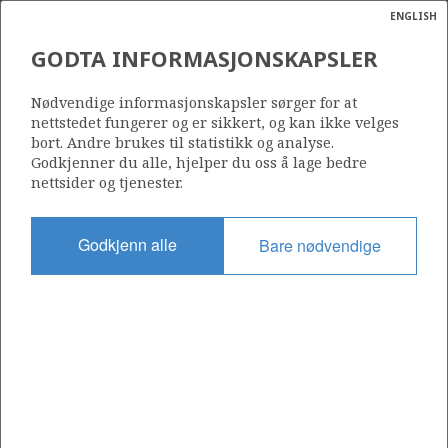
ENGLISH
Søk
N
P
MENY
GODTA INFORMASJONSKAPSLER
Ordlist
Energik
Nødvendige informasjonskapsler sørger for at
nettstedet fungerer og er sikkert, og kan ikke velges
bort. Andre brukes til statistikk og analyse.
Godkjenner du alle, hjelper du oss å lage bedre
nettsider og tjenester.
Del
Del
Del
Del
Sk
på
på
på
i
ut
Godkjenn alle
Bare nødvendige
Facebook
Twitter
LinkedIn
e-
post
OM NORSKPETROLEUM.NO
Dette nettstedet drives av Energidepartementet og
Sokkeldirektoratet i samarbeid. Illustrasjoner, kart, grafer, tabeller
med mer kan gjenbrukes hvis materialet merkes med kilde og
henvisning til www.norskpetroleum.no. Bildene på nettstedet er