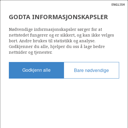
ENGLISH
Søk
N
P
MENY
GODTA INFORMASJONSKAPSLER
Ordlist
Energik
Nødvendige informasjonskapsler sørger for at
nettstedet fungerer og er sikkert, og kan ikke velges
bort. Andre brukes til statistikk og analyse.
Godkjenner du alle, hjelper du oss å lage bedre
nettsider og tjenester.
Del
Del
Del
Del
Sk
på
på
på
i
ut
Godkjenn alle
Bare nødvendige
Facebook
Twitter
LinkedIn
e-
post
OM NORSKPETROLEUM.NO
Dette nettstedet drives av Energidepartementet og
Sokkeldirektoratet i samarbeid. Illustrasjoner, kart, grafer, tabeller
med mer kan gjenbrukes hvis materialet merkes med kilde og
henvisning til www.norskpetroleum.no. Bildene på nettstedet er