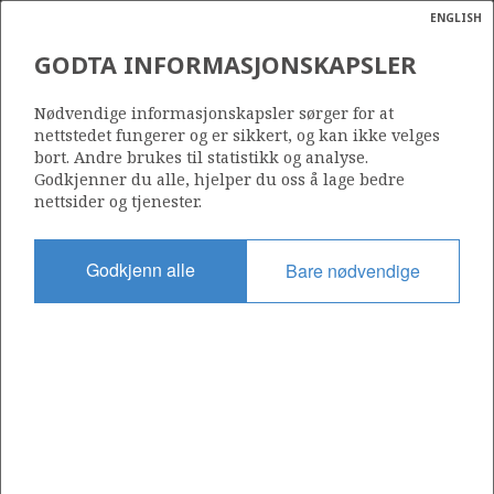
ENGLISH
Søk
N
P
MENY
GODTA INFORMASJONSKAPSLER
Ordlist
Energik
Nødvendige informasjonskapsler sørger for at
nettstedet fungerer og er sikkert, og kan ikke velges
bort. Andre brukes til statistikk og analyse.
Godkjenner du alle, hjelper du oss å lage bedre
nettsider og tjenester.
Del
Del
Del
Del
Sk
på
på
på
i
ut
Godkjenn alle
Bare nødvendige
Facebook
Twitter
LinkedIn
e-
post
OM NORSKPETROLEUM.NO
Dette nettstedet drives av Energidepartementet og
Sokkeldirektoratet i samarbeid. Illustrasjoner, kart, grafer, tabeller
med mer kan gjenbrukes hvis materialet merkes med kilde og
henvisning til www.norskpetroleum.no. Bildene på nettstedet er