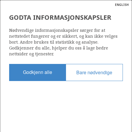
ENGLISH
Søk
N
P
MENY
GODTA INFORMASJONSKAPSLER
Ordlist
Energik
Nødvendige informasjonskapsler sørger for at
nettstedet fungerer og er sikkert, og kan ikke velges
bort. Andre brukes til statistikk og analyse.
Godkjenner du alle, hjelper du oss å lage bedre
nettsider og tjenester.
Del
Del
Del
Del
Sk
på
på
på
i
ut
Godkjenn alle
Bare nødvendige
Facebook
Twitter
LinkedIn
e-
post
OM NORSKPETROLEUM.NO
Dette nettstedet drives av Energidepartementet og
Sokkeldirektoratet i samarbeid. Illustrasjoner, kart, grafer, tabeller
med mer kan gjenbrukes hvis materialet merkes med kilde og
henvisning til www.norskpetroleum.no. Bildene på nettstedet er