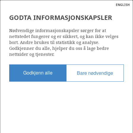
ENGLISH
Søk
N
P
MENY
GODTA INFORMASJONSKAPSLER
Ordlist
Energik
Nødvendige informasjonskapsler sørger for at
nettstedet fungerer og er sikkert, og kan ikke velges
bort. Andre brukes til statistikk og analyse.
Godkjenner du alle, hjelper du oss å lage bedre
nettsider og tjenester.
Del
Del
Del
Del
Sk
på
på
på
i
ut
Godkjenn alle
Bare nødvendige
Facebook
Twitter
LinkedIn
e-
post
OM NORSKPETROLEUM.NO
Dette nettstedet drives av Energidepartementet og
Sokkeldirektoratet i samarbeid. Illustrasjoner, kart, grafer, tabeller
med mer kan gjenbrukes hvis materialet merkes med kilde og
henvisning til www.norskpetroleum.no. Bildene på nettstedet er