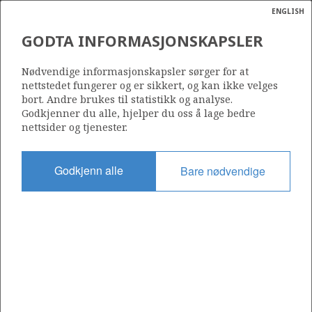
ENGLISH
Søk
N
P
MENY
GODTA INFORMASJONSKAPSLER
Ordlist
Energik
Nødvendige informasjonskapsler sørger for at
nettstedet fungerer og er sikkert, og kan ikke velges
bort. Andre brukes til statistikk og analyse.
Godkjenner du alle, hjelper du oss å lage bedre
nettsider og tjenester.
Del
Del
Del
Del
Sk
på
på
på
i
ut
Godkjenn alle
Bare nødvendige
Facebook
Twitter
LinkedIn
e-
post
OM NORSKPETROLEUM.NO
Dette nettstedet drives av Energidepartementet og
Sokkeldirektoratet i samarbeid. Illustrasjoner, kart, grafer, tabeller
med mer kan gjenbrukes hvis materialet merkes med kilde og
henvisning til www.norskpetroleum.no. Bildene på nettstedet er