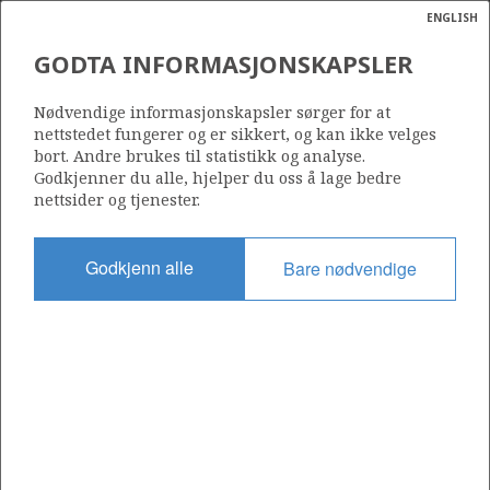
ENGLISH
Søk
N
P
MENY
GODTA INFORMASJONSKAPSLER
Ordlist
Energik
Nødvendige informasjonskapsler sørger for at
nettstedet fungerer og er sikkert, og kan ikke velges
bort. Andre brukes til statistikk og analyse.
Godkjenner du alle, hjelper du oss å lage bedre
nettsider og tjenester.
Del
Del
Del
Del
Sk
på
på
på
i
ut
Godkjenn alle
Bare nødvendige
Facebook
Twitter
LinkedIn
e-
post
OM NORSKPETROLEUM.NO
Dette nettstedet drives av Energidepartementet og
Sokkeldirektoratet i samarbeid. Illustrasjoner, kart, grafer, tabeller
med mer kan gjenbrukes hvis materialet merkes med kilde og
henvisning til www.norskpetroleum.no. Bildene på nettstedet er