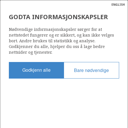
ENGLISH
Søk
N
P
MENY
GODTA INFORMASJONSKAPSLER
Ordlist
Energik
Nødvendige informasjonskapsler sørger for at
nettstedet fungerer og er sikkert, og kan ikke velges
bort. Andre brukes til statistikk og analyse.
Godkjenner du alle, hjelper du oss å lage bedre
nettsider og tjenester.
Del
Del
Del
Del
Sk
på
på
på
i
ut
Godkjenn alle
Bare nødvendige
Facebook
Twitter
LinkedIn
e-
post
OM NORSKPETROLEUM.NO
Dette nettstedet drives av Energidepartementet og
Sokkeldirektoratet i samarbeid. Illustrasjoner, kart, grafer, tabeller
med mer kan gjenbrukes hvis materialet merkes med kilde og
henvisning til www.norskpetroleum.no. Bildene på nettstedet er