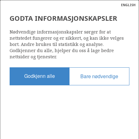
ENGLISH
Søk
N
P
MENY
GODTA INFORMASJONSKAPSLER
Ordlist
Energik
Nødvendige informasjonskapsler sørger for at
nettstedet fungerer og er sikkert, og kan ikke velges
bort. Andre brukes til statistikk og analyse.
Godkjenner du alle, hjelper du oss å lage bedre
nettsider og tjenester.
Del
Del
Del
Del
Sk
på
på
på
i
ut
Godkjenn alle
Bare nødvendige
Facebook
Twitter
LinkedIn
e-
post
OM NORSKPETROLEUM.NO
Dette nettstedet drives av Energidepartementet og
Sokkeldirektoratet i samarbeid. Illustrasjoner, kart, grafer, tabeller
med mer kan gjenbrukes hvis materialet merkes med kilde og
henvisning til www.norskpetroleum.no. Bildene på nettstedet er