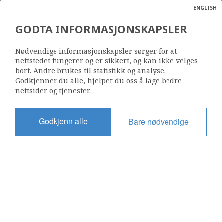
ENGLISH
Søk
N
P
MENY
GODTA INFORMASJONSKAPSLER
Ordlist
Energik
Nødvendige informasjonskapsler sørger for at
nettstedet fungerer og er sikkert, og kan ikke velges
bort. Andre brukes til statistikk og analyse.
Godkjenner du alle, hjelper du oss å lage bedre
nettsider og tjenester.
Del
Del
Del
Del
Sk
på
på
på
i
ut
Godkjenn alle
Bare nødvendige
Facebook
Twitter
LinkedIn
e-
post
OM NORSKPETROLEUM.NO
Dette nettstedet drives av Energidepartementet og
Sokkeldirektoratet i samarbeid. Illustrasjoner, kart, grafer, tabeller
med mer kan gjenbrukes hvis materialet merkes med kilde og
henvisning til www.norskpetroleum.no. Bildene på nettstedet er