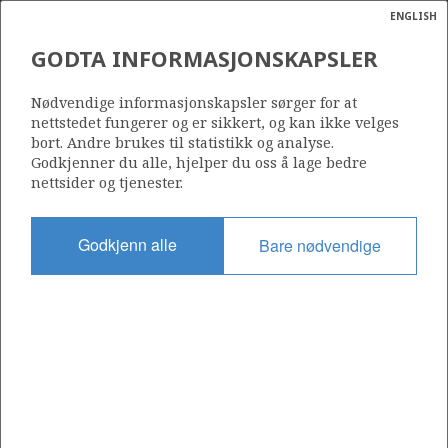
ENGLISH
Søk
N
P
MENY
GODTA INFORMASJONSKAPSLER
Ordlist
Energik
Nødvendige informasjonskapsler sørger for at
nettstedet fungerer og er sikkert, og kan ikke velges
bort. Andre brukes til statistikk og analyse.
Godkjenner du alle, hjelper du oss å lage bedre
nettsider og tjenester.
Del
Del
Del
Del
Sk
på
på
på
i
ut
Godkjenn alle
Bare nødvendige
Facebook
Twitter
LinkedIn
e-
post
OM NORSKPETROLEUM.NO
Dette nettstedet drives av Energidepartementet og
Sokkeldirektoratet i samarbeid. Illustrasjoner, kart, grafer, tabeller
med mer kan gjenbrukes hvis materialet merkes med kilde og
henvisning til www.norskpetroleum.no. Bildene på nettstedet er