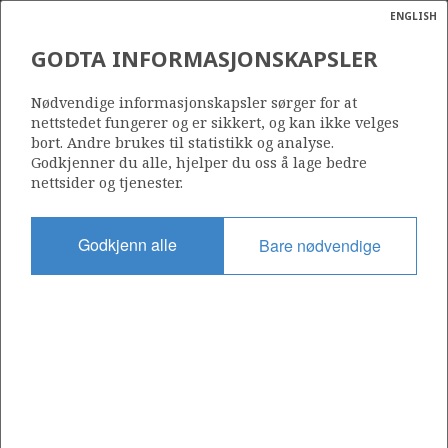
ENGLISH
Søk
N
P
MENY
GODTA INFORMASJONSKAPSLER
Ordlist
Energik
Nødvendige informasjonskapsler sørger for at
nettstedet fungerer og er sikkert, og kan ikke velges
bort. Andre brukes til statistikk og analyse.
Godkjenner du alle, hjelper du oss å lage bedre
nettsider og tjenester.
Del
Del
Del
Del
Sk
på
på
på
i
ut
Godkjenn alle
Bare nødvendige
Facebook
Twitter
LinkedIn
e-
post
OM NORSKPETROLEUM.NO
Dette nettstedet drives av Energidepartementet og
Sokkeldirektoratet i samarbeid. Illustrasjoner, kart, grafer, tabeller
med mer kan gjenbrukes hvis materialet merkes med kilde og
henvisning til www.norskpetroleum.no. Bildene på nettstedet er