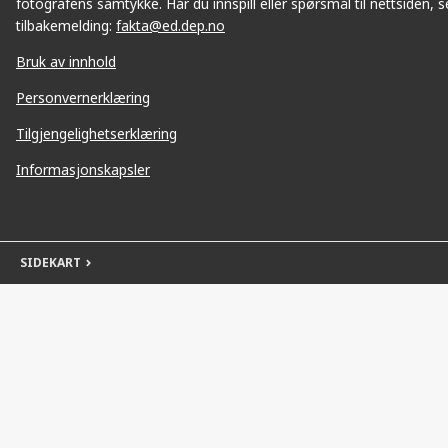
fotografens samtykke. Har du innspill eller spørsmål til nettsiden, se
tilbakemelding:
fakta@ed.dep.no
Bruk av innhold
Personvernerklæring
Tilgjengelighetserklæring
Informasjonskapsler
SIDEKART