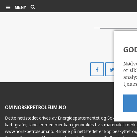
Søk
MENY
GO
Nødve
Del
Del
er sik
på
på
analy
Facebook
Twitte
tjenes
OM NORSKPETROLEUM.NO
Dette nettstedet drives av Energidepartementet og Sokkeldirektorat
kart, grafer, tabeller med mer kan gjenbrukes hvis materialet merke
www.norskpetroleum.no. Bildene på nettstedet er kopibeskyttet og