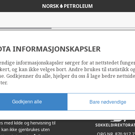
NORSK
PETROLEUM
DTA INFORMASJONSKAPSLER
ndige informasjonskapsler sørger for at nettstedet funge
Del
Del
kert, og kan ikke velges bort. Andre brukes til statistikk o
på
i
se. Godkjenner du alle, hjelper du oss å lage bedre nettsid
r
LinkedIn
e-
ter.
post
Godkjenn alle
Bare nødvendige
et i samarbeid. Illustrasjoner,
s med kilde og henvisning til
 kan ikke gjenbrukes uten
ORG.NR. 870 917 7