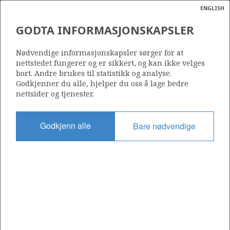
ENGLISH
Søk
N
P
MENY
GODTA INFORMASJONSKAPSLER
Ordlist
Energik
Nødvendige informasjonskapsler sørger for at
nettstedet fungerer og er sikkert, og kan ikke velges
bort. Andre brukes til statistikk og analyse.
Godkjenner du alle, hjelper du oss å lage bedre
nettsider og tjenester.
Del
Del
Del
Del
Sk
på
på
på
i
ut
Godkjenn alle
Bare nødvendige
Facebook
Twitter
LinkedIn
e-
post
OM NORSKPETROLEUM.NO
Dette nettstedet drives av Energidepartementet og
Sokkeldirektoratet i samarbeid. Illustrasjoner, kart, grafer, tabeller
med mer kan gjenbrukes hvis materialet merkes med kilde og
henvisning til www.norskpetroleum.no. Bildene på nettstedet er