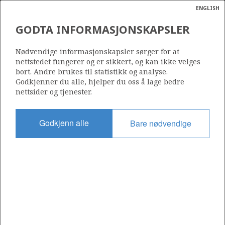
ENGLISH
Søk
N
P
MENY
GODTA INFORMASJONSKAPSLER
KONDENSERT NATURGASS
Ordlist
Energik
(LNG – LIQUEFIED NATURAL
Nødvendige informasjonskapsler sørger for at
GAS)
nettstedet fungerer og er sikkert, og kan ikke velges
bort. Andre brukes til statistikk og analyse.
Godkjenner du alle, hjelper du oss å lage bedre
nettsider og tjenester.
Godkjenn alle
Bare nødvendige
Oppdatert: 16.02.2015
Del
Del
Del
Del
Sk
på
på
på
i
ut
Facebook
Twitter
LinkedIn
e-
post
Til forsiden