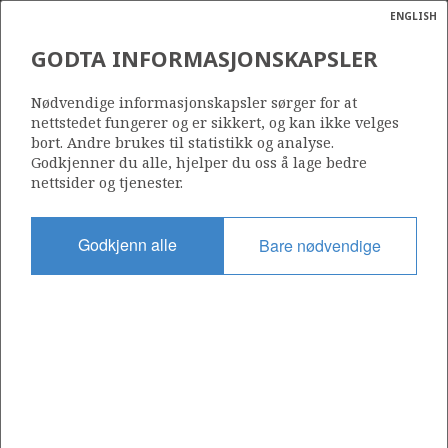
ENGLISH
Søk
N
P
MENY
GODTA INFORMASJONSKAPSLER
Ordlist
Energik
KONTINENTALSOKKELEN
Nødvendige informasjonskapsler sørger for at
nettstedet fungerer og er sikkert, og kan ikke velges
bort. Andre brukes til statistikk og analyse.
Godkjenner du alle, hjelper du oss å lage bedre
nettsider og tjenester.
Godkjenn alle
Bare nødvendige
Oppdatert: 16.02.2015
Del
Del
Del
Del
Sk
på
på
på
i
ut
Facebook
Twitter
LinkedIn
e-
post
Til forsiden