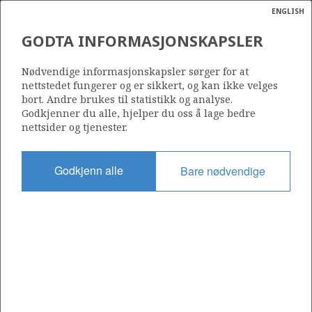
ENGLISH
Søk
N
P
MENY
GODTA INFORMASJONSKAPSLER
Ordlist
Energik
Nødvendige informasjonskapsler sørger for at
nettstedet fungerer og er sikkert, og kan ikke velges
bort. Andre brukes til statistikk og analyse.
Godkjenner du alle, hjelper du oss å lage bedre
nettsider og tjenester.
Del
Del
Del
Del
Sk
på
på
på
i
ut
Godkjenn alle
Bare nødvendige
Facebook
Twitter
LinkedIn
e-
post
OM NORSKPETROLEUM.NO
Dette nettstedet drives av Energidepartementet og
Sokkeldirektoratet i samarbeid. Illustrasjoner, kart, grafer, tabeller
med mer kan gjenbrukes hvis materialet merkes med kilde og
henvisning til www.norskpetroleum.no. Bildene på nettstedet er