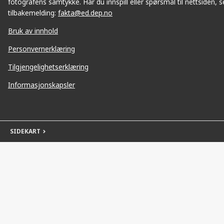
fotografens samtykke. Har du innspill eller spørsmål til nettsiden, se
tilbakemelding:
fakta@ed.dep.no
Bruk av innhold
Personvernerklæring
Tilgjengelighetserklæring
Informasjonskapsler
SIDEKART