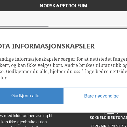
NORSK
PETROLEUM
DTA INFORMASJONSKAPSLER
ndige informasjonskapsler sørger for at nettstedet funge
Del
Del
kert, og kan ikke velges bort. Andre brukes til statistikk o
på
i
se. Godkjenner du alle, hjelper du oss å lage bedre nettsid
r
LinkedIn
e-
ter.
post
Godkjenn alle
Bare nødvendige
et i samarbeid. Illustrasjoner,
s med kilde og henvisning til
 kan ikke gjenbrukes uten
ORG.NR. 870 917 7