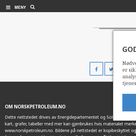
Søk
MENY
GO
Nødve
Del
Del
er sik
på
på
analy
Facebook
Twitte
tjenes
OM NORSKPETROLEUM.NO
Dette nettstedet drives av Energidepartementet og Sokkeldirektorat
kart, grafer, tabeller med mer kan gjenbrukes hvis materialet merke
www.norskpetroleum.no. Bildene på nettstedet er kopibeskyttet og