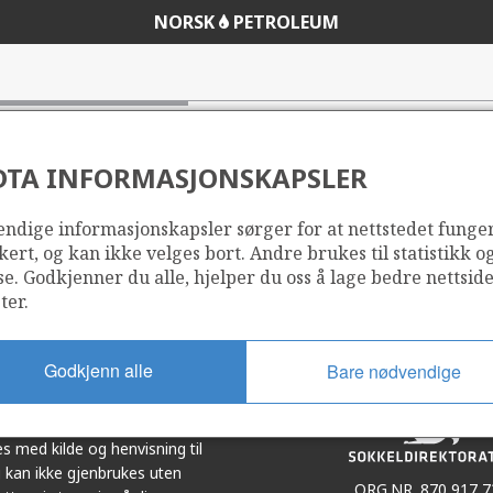
NORSK
PETROLEUM
DTA INFORMASJONSKAPSLER
ndige informasjonskapsler sørger for at nettstedet funge
Del
Del
kert, og kan ikke velges bort. Andre brukes til statistikk o
på
i
se. Godkjenner du alle, hjelper du oss å lage bedre nettsid
r
LinkedIn
e-
ter.
post
Godkjenn alle
Bare nødvendige
et i samarbeid. Illustrasjoner,
s med kilde og henvisning til
 kan ikke gjenbrukes uten
ORG.NR. 870 917 7