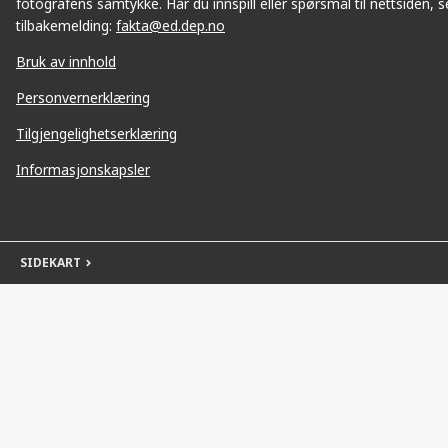
fotografens samtykke. Har du innspill eller spørsmål til nettsiden, se
tilbakemelding:
fakta@ed.dep.no
Bruk av innhold
Personvernerklæring
Tilgjengelighetserklæring
Informasjonskapsler
SIDEKART