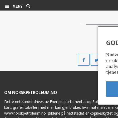
Søk
MENY
GO
Nødve
Del
Del
er sik
på
på
analy
Facebook
Twitte
tjenes
OM NORSKPETROLEUM.NO
Dette nettstedet drives av Energidepartementet og Sokkeldirektorat
kart, grafer, tabeller med mer kan gjenbrukes hvis materialet merke
www.norskpetroleum.no. Bildene på nettstedet er kopibeskyttet og