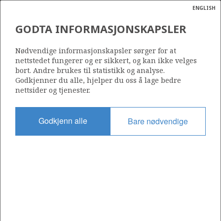
ENGLISH
Søk
N
P
MENY
GODTA INFORMASJONSKAPSLER
Ordlist
Energik
Nødvendige informasjonskapsler sørger for at
nettstedet fungerer og er sikkert, og kan ikke velges
bort. Andre brukes til statistikk og analyse.
Godkjenner du alle, hjelper du oss å lage bedre
nettsider og tjenester.
Del
Del
Del
Del
Sk
på
på
på
i
ut
Godkjenn alle
Bare nødvendige
Facebook
Twitter
LinkedIn
e-
post
OM NORSKPETROLEUM.NO
Dette nettstedet drives av Energidepartementet og
Sokkeldirektoratet i samarbeid. Illustrasjoner, kart, grafer, tabeller
med mer kan gjenbrukes hvis materialet merkes med kilde og
henvisning til www.norskpetroleum.no. Bildene på nettstedet er