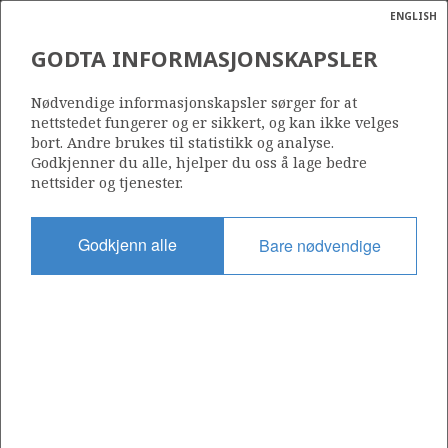
ENGLISH
Søk
N
P
MENY
GODTA INFORMASJONSKAPSLER
HELIKOPTERDEKK
Ordlist
Energik
Nødvendige informasjonskapsler sørger for at
nettstedet fungerer og er sikkert, og kan ikke velges
bort. Andre brukes til statistikk og analyse.
Godkjenner du alle, hjelper du oss å lage bedre
Foto: Morten Berentsen / MBMultimedia.no
nettsider og tjenester.
Godkjenn alle
Bare nødvendige