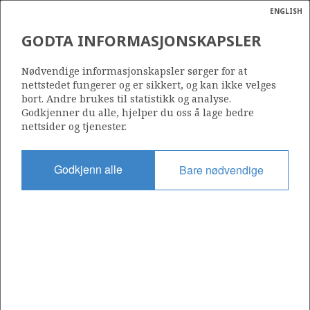
ENGLISH
Søk
N
P
MENY
GODTA INFORMASJONSKAPSLER
Ordlist
Energik
Nødvendige informasjonskapsler sørger for at
nettstedet fungerer og er sikkert, og kan ikke velges
bort. Andre brukes til statistikk og analyse.
Godkjenner du alle, hjelper du oss å lage bedre
nettsider og tjenester.
Del
Del
Del
Del
Sk
på
på
på
i
ut
Godkjenn alle
Bare nødvendige
Facebook
Twitter
LinkedIn
e-
post
OM NORSKPETROLEUM.NO
Dette nettstedet drives av Energidepartementet og
Sokkeldirektoratet i samarbeid. Illustrasjoner, kart, grafer, tabeller
med mer kan gjenbrukes hvis materialet merkes med kilde og
henvisning til www.norskpetroleum.no. Bildene på nettstedet er