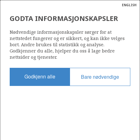
ENGLISH
Søk
N
P
MENY
GODTA INFORMASJONSKAPSLER
Ordlist
Energik
Nødvendige informasjonskapsler sørger for at
nettstedet fungerer og er sikkert, og kan ikke velges
bort. Andre brukes til statistikk og analyse.
Godkjenner du alle, hjelper du oss å lage bedre
nettsider og tjenester.
Del
Del
Del
Del
Sk
på
på
på
i
ut
Godkjenn alle
Bare nødvendige
Facebook
Twitter
LinkedIn
e-
post
OM NORSKPETROLEUM.NO
Dette nettstedet drives av Energidepartementet og
Sokkeldirektoratet i samarbeid. Illustrasjoner, kart, grafer, tabeller
med mer kan gjenbrukes hvis materialet merkes med kilde og
henvisning til www.norskpetroleum.no. Bildene på nettstedet er