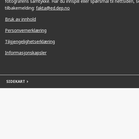
fotografens samtykke. Har du innspill eller spørsmål til nettsiden, se
tilbakemelding:
fakta@ed.dep.no
Bruk av innhold
Personvernerklæring
Tilgjengelighetserklæring
Informasjonskapsler
SIDEKART