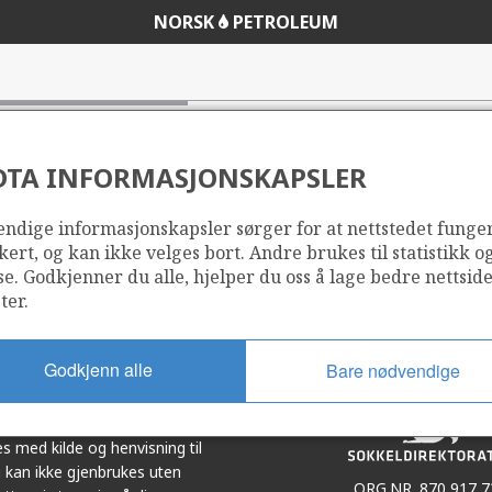
NORSK
PETROLEUM
DTA INFORMASJONSKAPSLER
ndige informasjonskapsler sørger for at nettstedet funge
Del
Del
kert, og kan ikke velges bort. Andre brukes til statistikk o
på
i
se. Godkjenner du alle, hjelper du oss å lage bedre nettsid
r
LinkedIn
e-
ter.
post
Godkjenn alle
Bare nødvendige
et i samarbeid. Illustrasjoner,
s med kilde og henvisning til
 kan ikke gjenbrukes uten
ORG.NR. 870 917 7