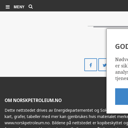
Søk
MENY
GO
Nødve
Del
Del
er sik
på
på
analy
Facebook
Twitte
tjenes
OM NORSKPETROLEUM.NO
Dette nettstedet drives av Energidepartementet og Sokkeldirektorat
kart, grafer, tabeller med mer kan gjenbrukes hvis materialet merke
www.norskpetroleum.no. Bildene på nettstedet er kopibeskyttet og