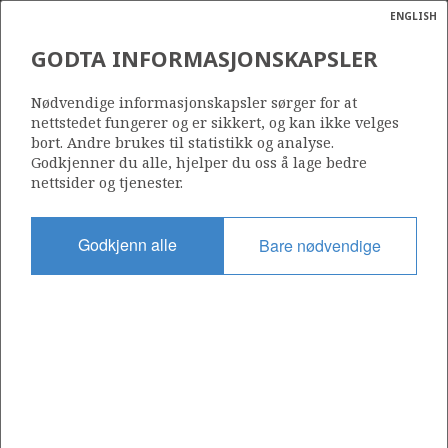
ENGLISH
Søk
N
P
MENY
GODTA INFORMASJONSKAPSLER
HELIKOPTERDEKK
Ordlist
Energik
Nødvendige informasjonskapsler sørger for at
nettstedet fungerer og er sikkert, og kan ikke velges
bort. Andre brukes til statistikk og analyse.
Godkjenner du alle, hjelper du oss å lage bedre
Foto: Morten Berentsen / MBMultimedia.no
nettsider og tjenester.
Godkjenn alle
Bare nødvendige