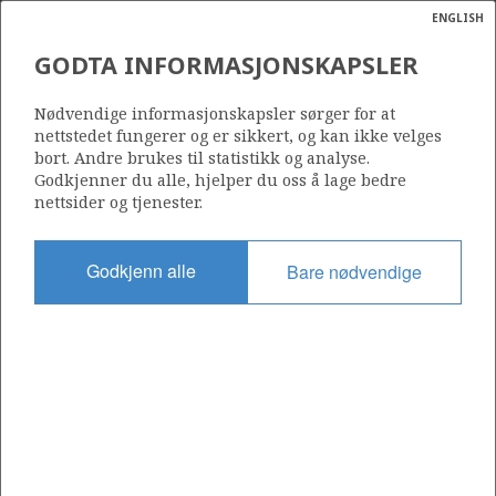
ENGLISH
Søk
N
P
MENY
GODTA INFORMASJONSKAPSLER
Ordlist
Energik
Nødvendige informasjonskapsler sørger for at
nettstedet fungerer og er sikkert, og kan ikke velges
bort. Andre brukes til statistikk og analyse.
Godkjenner du alle, hjelper du oss å lage bedre
nettsider og tjenester.
Del
Del
Del
Del
Sk
på
på
på
i
ut
Godkjenn alle
Bare nødvendige
Facebook
Twitter
LinkedIn
e-
post
OM NORSKPETROLEUM.NO
Dette nettstedet drives av Energidepartementet og
Sokkeldirektoratet i samarbeid. Illustrasjoner, kart, grafer, tabeller
med mer kan gjenbrukes hvis materialet merkes med kilde og
henvisning til www.norskpetroleum.no. Bildene på nettstedet er