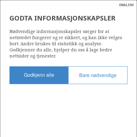
ENGLISH
Søk
N
P
MENY
GODTA INFORMASJONSKAPSLER
Ordlist
Energik
Nødvendige informasjonskapsler sørger for at
nettstedet fungerer og er sikkert, og kan ikke velges
bort. Andre brukes til statistikk og analyse.
Godkjenner du alle, hjelper du oss å lage bedre
nettsider og tjenester.
Del
Del
Del
Del
Sk
på
på
på
i
ut
Godkjenn alle
Bare nødvendige
Facebook
Twitter
LinkedIn
e-
post
OM NORSKPETROLEUM.NO
Dette nettstedet drives av Energidepartementet og
Sokkeldirektoratet i samarbeid. Illustrasjoner, kart, grafer, tabeller
med mer kan gjenbrukes hvis materialet merkes med kilde og
henvisning til www.norskpetroleum.no. Bildene på nettstedet er